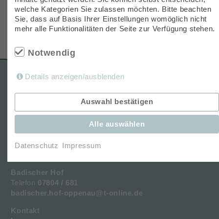
welche Kategorien Sie zulassen möchten. Bitte beachten
Sie, dass auf Basis Ihrer Einstellungen womöglich nicht
zurück zur Übersicht
mehr alle Funktionalitäten der Seite zur Verfügung stehen.
Notwendig
Details anzeigen/ausblenden
FEINSCHMECKERSTUBE
Auswahl bestätigen
BADISCHER HOF
Alle auswählen
Badischer Hof
Hauptstrasse 61
Datenschutz
Impressum
77728 Oppenau
Badischer Hof
Telefon
07804 / 681
badischer.hof-oppenau@t-online.de
Kontakt