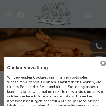
STARTSEITE
AKTUELLES
BADISCHER HOF
1
2
3
4
5
6
7
8
Cookie-Verwaltung
PARTYSERVICE
Wir verwenden Cookies, um Ihnen ein optimales
Webseiten-Erlebnis zu bieten. Dazu zählen Cookies, die
Wir machen eine kurze Pause.
für den Betrieb der Seite und für die Steuerung unserer
FORELLENZUCHT
kommerziellen Unternehmensziele notwendig sind, sowie
solche, die lediglich zu anonymen Statistikzwecken, für
Ab dem 04.06. sind wir wieder für Sie da.
Komforteinstellungen oder zur Anzeige personalisierter
Inhalte genutzt werden. Sie können selbst entscheiden,